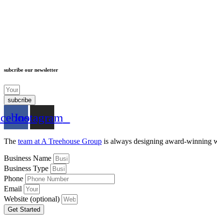
subcribe our newsletter
subcribe
acebook
Instagram
The
team at A Treehouse Group
is always designing award-winning w
Business Name
Business Type
Phone
Email
Website (optional)
Get Started